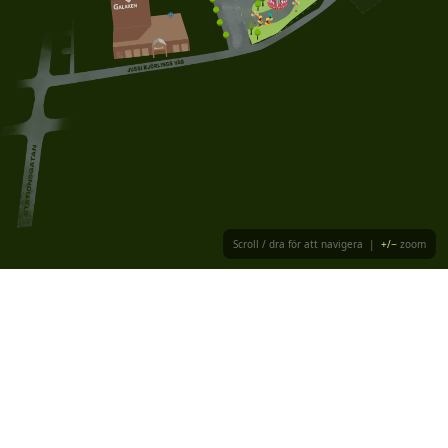
Scroll / dra för att navigera |
+/−
zoom