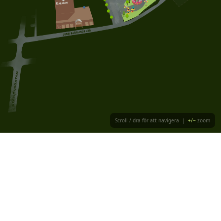
Scroll / dra för att navigera |
+/−
zoom