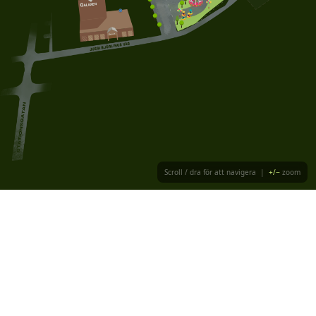
Scroll / dra för att navigera |
+/−
zoom