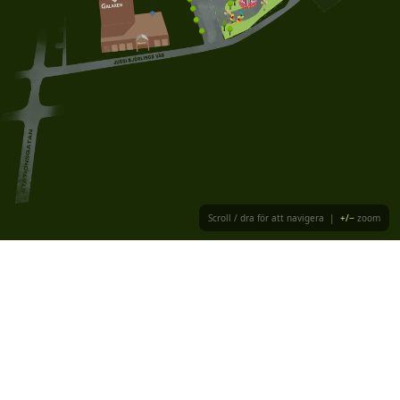
Scroll / dra för att navigera |
+/−
zoom