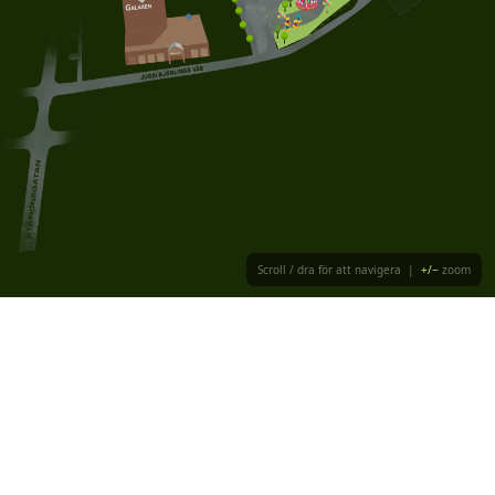
Scroll / dra för att navigera |
+/−
zoom