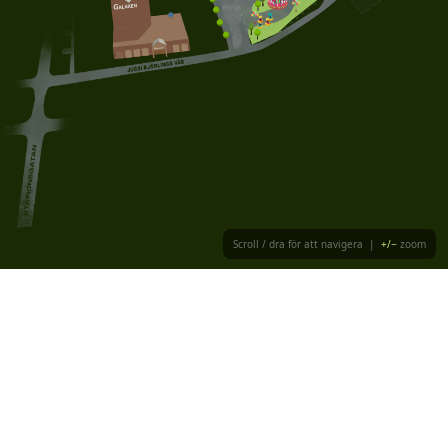
Scroll / dra för att navigera |
+/−
zoom