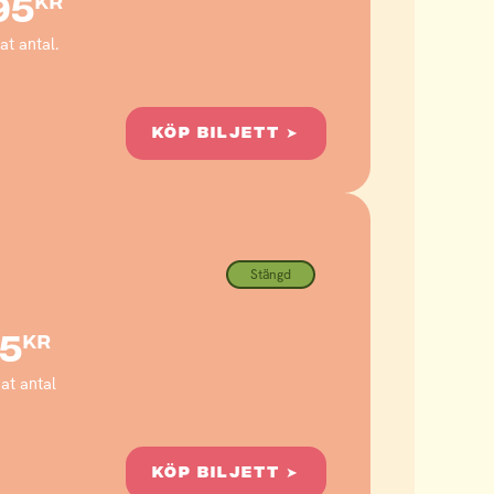
95
kr
t antal.
KÖP BILJETT ➤
Stängd
5
kr
at antal
KÖP BILJETT ➤