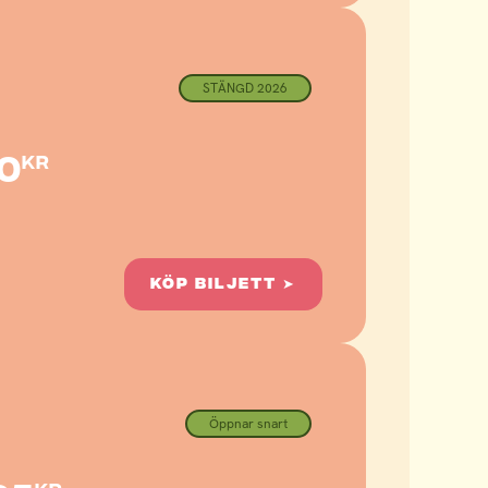
STÄNGD 2026
0
kr
KÖP BILJETT ➤
Öppnar snart