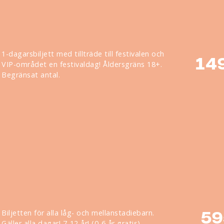
1-dagarsbiljett med tillträde till festivalen och
14
VIP-området en festivaldag! Åldersgräns 18+.
Begränsat antal.
Biljetten för alla låg- och mellanstadiebarn.
59
Gäller alla dagar! 7-12 år! (0-6 år gratis).