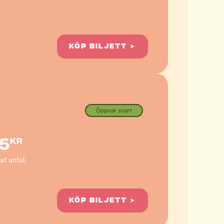
KÖP BILJETT ➤
Öppnar snart
5
kr
t antal.
KÖP BILJETT ➤