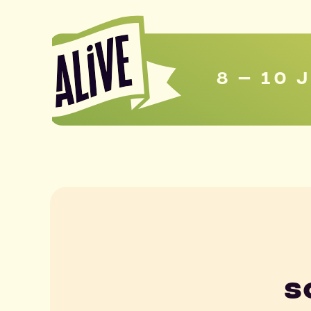
8 – 10 
S