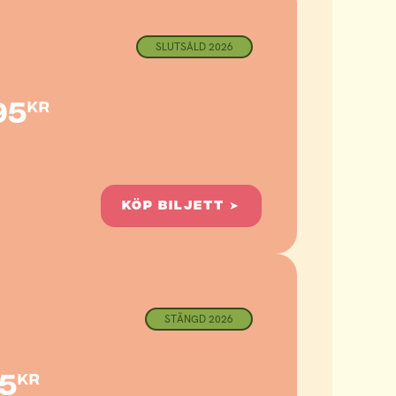
SLUTSÅLD 2026
95
kr
KÖP BILJETT ➤
STÄNGD 2026
5
kr