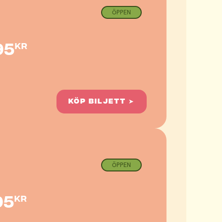
ÖPPEN
95
kr
KÖP BILJETT ➤
ÖPPEN
95
kr