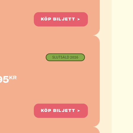
KÖP BILJETT ➤
SLUTSÅLD 2026
95
kr
KÖP BILJETT ➤