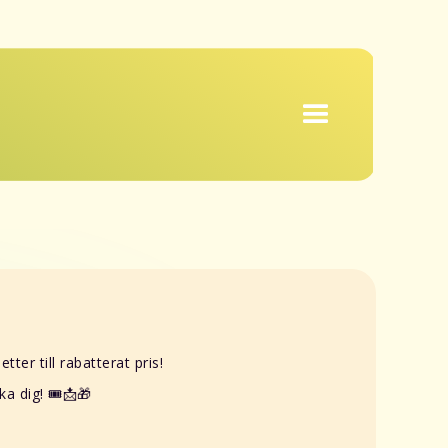
ter till rabatterat pris!
a dig! 🎟️📩🎁