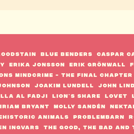
loodstain
Blue Benders
Caspar C
my
Erika Jonsson
Erik Grönwall
F
ons Mindcrime - The Final Chapter
 Johnson
Joakim Lundell
John Lin
illa Al Fadji
Lion`s Share
Lovet
iriam Bryant
Molly Sandén
Nekta
eHistoric Animals
Problembarn
R
en Ingvars
The Good, The Bad And 