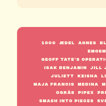
10cc
ÆDEL
Agnes
B
EmoE
Geoff Tate's Operati
Isak Benjamin
Jill
Juliett
Keisha
L
Maja Francis
Medina
M
Ogräs
Pipex
Pr
Smash Into Pieces
Sv