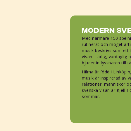
Modern Sve
Med närmare 150 spelnin
rutinerat och moget art
musik beskrivs som ett
visan – ärlig, vardaglig
bjuder in lyssnaren till t
Hilma är född i Linköpi
musik är inspirerad av 
relationer, människor oc
svenska visan är Kjell H
sommar.