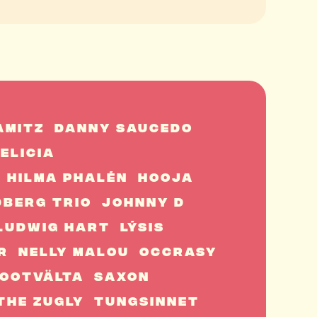
amitz
Danny Saucedo
elicia
Hilma Phalén
Hooja
dberg Trio
Johnny D
Ludwig Hart
Lýsis
r
Nelly Malou
Occrasy
ootvälta
Saxon
The Zugly
Tungsinnet