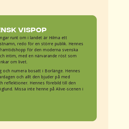
nsk Vispop
gar runt om i landet är Hilma ett
istnamn, redo för en större publik. Hennes
 framtidshopp för den moderna svenska
 och intim, med en närvarande röst som
ankar om livet.
ng och numera bosatt i Borlänge. Hennes
vardagen och allt den bjuder på med
h reflektioner. Hennes förebild till den
öglund. Missa inte henne på Alive-scenen i