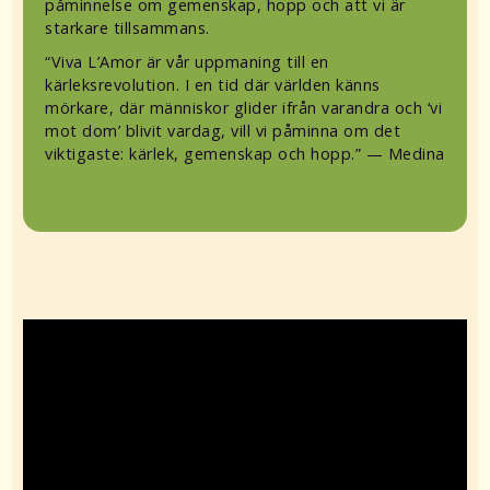
påminnelse om gemenskap, hopp och att vi är
starkare tillsammans.
“Viva L’Amor är vår uppmaning till en
kärleksrevolution. I en tid där världen känns
mörkare, där människor glider ifrån varandra och ‘vi
mot dom’ blivit vardag, vill vi påminna om det
viktigaste: kärlek, gemenskap och hopp.” — Medina