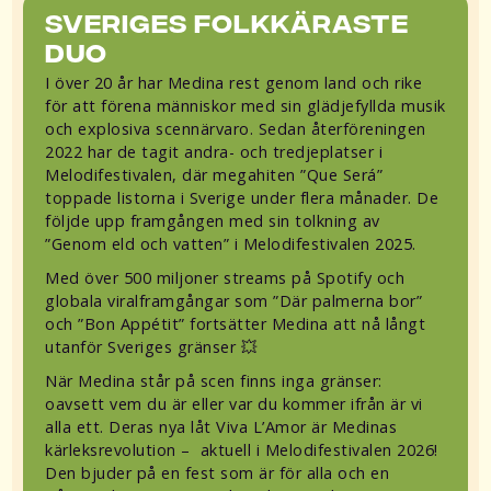
Sveriges folkkäraste
duo
I över 20 år har Medina rest genom land och rike
för att förena människor med sin glädjefyllda musik
och explosiva scennärvaro. Sedan återföreningen
2022 har de tagit andra- och tredjeplatser i
Melodifestivalen, där megahiten ”Que Será”
toppade listorna i Sverige under flera månader. De
följde upp framgången med sin tolkning av
”Genom eld och vatten” i Melodifestivalen 2025.
Med över 500 miljoner streams på Spotify och
globala viralframgångar som ”Där palmerna bor”
och ”Bon Appétit” fortsätter Medina att nå långt
utanför Sveriges gränser 💥
När Medina står på scen finns inga gränser:
oavsett vem du är eller var du kommer ifrån är vi
alla ett. Deras nya låt Viva L’Amor är Medinas
kärleksrevolution – aktuell i Melodifestivalen 2026!
Den bjuder på en fest som är för alla och en