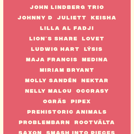
John Lindberg Trio
Johnny D
Juliett
Keisha
Lilla Al Fadji
Lion`s Share
Lovet
Ludwig Hart
Lýsis
Maja Francis
Medina
Miriam Bryant
Molly Sandén
Nektar
Nelly Malou
Occrasy
Ogräs
Pipex
PreHistoric Animals
Problembarn
Rootvälta
Saxon
Smash Into Pieces