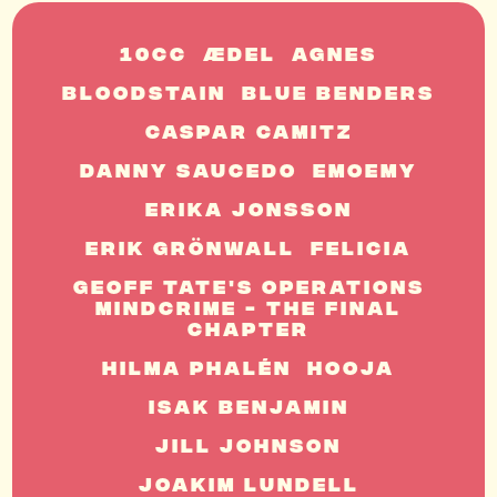
10cc
ÆDEL
Agnes
Bloodstain
Blue Benders
Caspar Camitz
Danny Saucedo
EmoEmy
Erika Jonsson
Erik Grönwall
Felicia
Geoff Tate's Operations
Mindcrime - The Final
Chapter
Hilma Phalén
Hooja
Isak Benjamin
Jill Johnson
Joakim Lundell