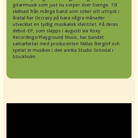
gitarrmusik som just nu sveper över Sverige. Till
skillnad från många band som söker sitt uttryck i
åratal har Occrasy på bara några månader
utvecklat en tydlig musikalisk identitet. På deras
debut-EP, som släpps i augusti via Roxy
Recordings/Playground Music, har bandet
samarbetat med producenten Niklas Berglöf och
spelat in musiken i den anrika Studio Gröndal i
Stockholm.