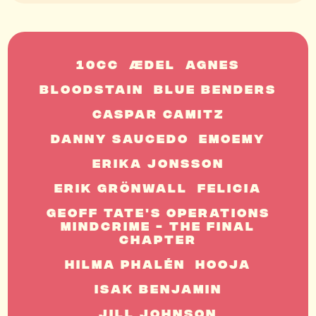
10cc
ÆDEL
Agnes
Bloodstain
Blue Benders
Caspar Camitz
Danny Saucedo
EmoEmy
Erika Jonsson
Erik Grönwall
Felicia
Geoff Tate's Operations
Mindcrime - The Final
Chapter
Hilma Phalén
Hooja
Isak Benjamin
Jill Johnson