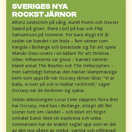
Sveriges nya
rockstjärnor
Alfonz Lindström på sång, Aurell Poetri och Dexter
Swärd på gitarr, Elvira Lööf på bas och Filip
Samuelsson på trummor. För bara drygt ett år
sedan var bandet i sin linda – fem vänner som
hängde i Borlänge och beslutade sig för att spela
Mando Diao-covers i en källare för att fördriva
tiden. Influenserna var givna – bandet nämner
bland annat The Beatles och The Hellacopters –
men samtidigt betonas den nästan slumpmässiga
kemi som uppstår när Occrasy skriver låtar. “Vi är
balla, vi öser på och vi räddar rock’n’roll,” säger
Occrasy när de beskriver sig själva.
Sedan debutsingeln Local Coke släpptes förra året
har Occrasy, med bas i Borlänge, intagit allt fler
scener runt om i landet – och blivit ett högst
omtalat band. Med sin explosiva och unika
scennärvaro har de snabbt seglat upp som en del
av den nya vågen av stökig, svettig och ofiltrerad