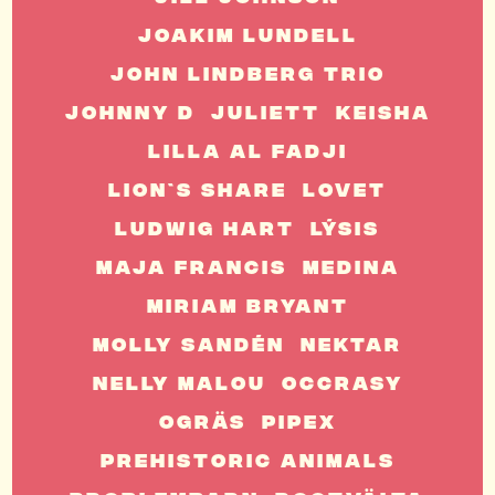
Joakim Lundell
John Lindberg Trio
Johnny D
Juliett
Keisha
Lilla Al Fadji
Lion`s Share
Lovet
Ludwig Hart
Lýsis
Maja Francis
Medina
Miriam Bryant
Molly Sandén
Nektar
Nelly Malou
Occrasy
Ogräs
Pipex
PreHistoric Animals