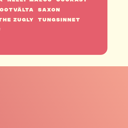
r
Nelly Malou
Occrasy
ootvälta
Saxon
The Zugly
Tungsinnet
f