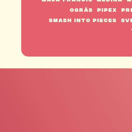
Maja Francis
Medina
M
Ogräs
Pipex
Pr
Smash Into Pieces
Sv