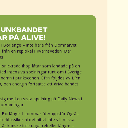
punkbandet
r på Alive!
 i Borlänge – inte bara från Domnarvet
 från en replokal i Kvarnsveden. Där
s.
 snickrade ihop låtar som landade på en
ed intensiva spelningar runt om i Sverige
t namn i punkscenen. EP:n följdes av LP:n
a
, och energin fortsatte att driva bandet
sig med en sista spelning på Daily News i
 utmaningar.
 i Borlänge. I sommar återuppstår Ogräs
turklassiker ni definitivt inte vill missa.
 är kanske inte unga rebeller längre –