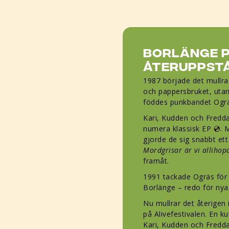
Borlänge 
återuppstå
1987 började det mullra
och pappersbruket, utan
föddes punkbandet Ogrä
Kari, Kudden och Fredda
numera klassisk EP 💿. M
gjorde de sig snabbt et
Mordgrisar är vi allihop
framåt.
1991 tackade Ogräs för 
Borlänge – redo för nya
Nu mullrar det återigen
på Alivefestivalen. En kul
Kari, Kudden och Fredda