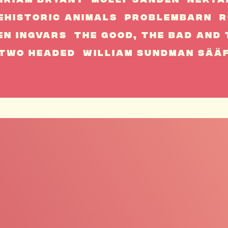
iriam Bryant
Molly Sandén
Nekta
eHistoric Animals
Problembarn
R
en Ingvars
The Good, The Bad And 
Two Headed
William Sundman Sää