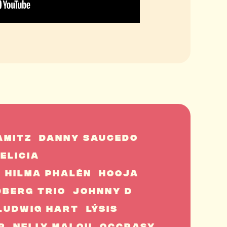
amitz
Danny Saucedo
elicia
Hilma Phalén
Hooja
dberg Trio
Johnny D
Ludwig Hart
Lýsis