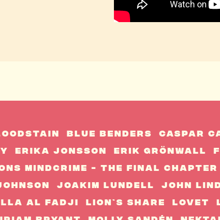
loodstain
Blue Benders
Caspar C
my
Erika Jonsson
Erik Grönwall
F
ons Mindcrime - The Final Chapter
 Johnson
Joakim Lundell
John Lin
illa Al Fadji
Lion`s Share
Lovet