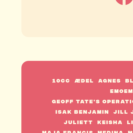
10cc
ÆDEL
Agnes
B
EmoE
Geoff Tate's Operati
Isak Benjamin
Jill
Juliett
Keisha
L