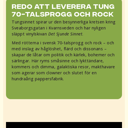
Redo att leverera tung
70-talsprogg och rock
Tungsinnet spirar ur den besynnerliga kretsen kring
Sveaborgsgatan i Kvarnsveden och har nyligen
släppt vinylskivan
Det Sjunde Sinnet
.
Med rötterna i svensk 70-talsprogg och rock – och
med inslag av håglöshet, flärd och dissonans –
skapar de låtar om politik och kärlek, bohemer och
särlingar. Här ryms småsinne och lykttändare,
kommers och dimma, galaktiska resor, makthavare
som agerar som clowner och slutet för en
hundraårig pappersfabrik.