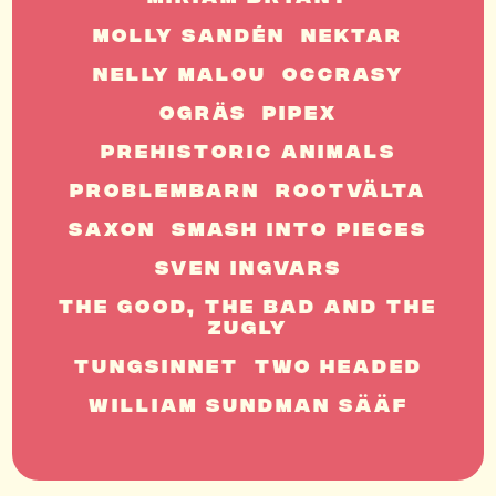
Molly Sandén
Nektar
Nelly Malou
Occrasy
Ogräs
Pipex
PreHistoric Animals
Problembarn
Rootvälta
Saxon
Smash Into Pieces
Sven Ingvars
The Good, The Bad And The
Zugly
Tungsinnet
Two Headed
William Sundman Sääf