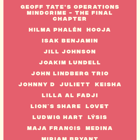
Geoff Tate's Operations
Mindcrime - The Final
Chapter
Hilma Phalén
Hooja
Isak Benjamin
Jill Johnson
Joakim Lundell
John Lindberg Trio
Johnny D
Juliett
Keisha
Lilla Al Fadji
Lion`s Share
Lovet
Ludwig Hart
Lýsis
Maja Francis
Medina
Miriam Bryant