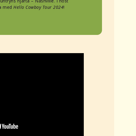
ntryns hjärta – Nashville. I höst
öra med
Hello Cowboy Tour 2024
!