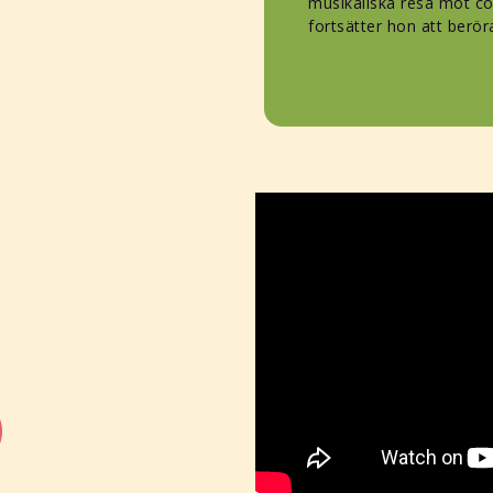
musikaliska resa mot cou
fortsätter hon att ber