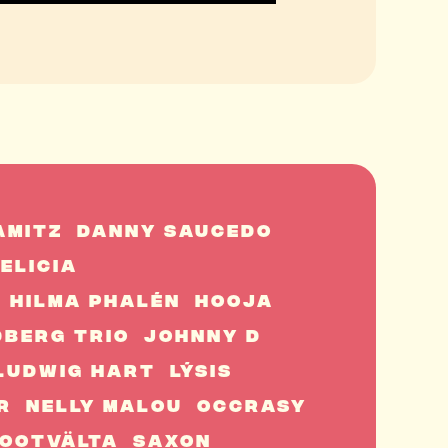
amitz
Danny Saucedo
elicia
Hilma Phalén
Hooja
dberg Trio
Johnny D
Ludwig Hart
Lýsis
r
Nelly Malou
Occrasy
ootvälta
Saxon