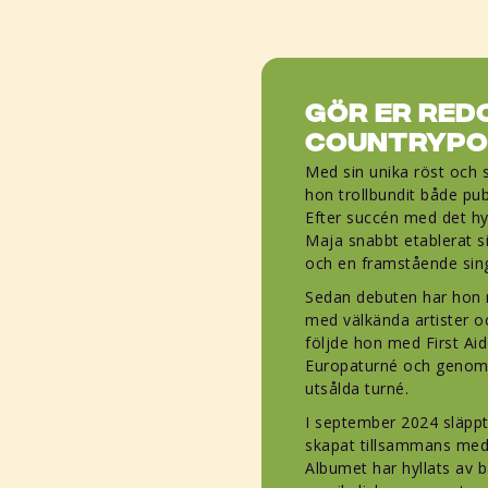
Gör er red
countrypo
Med sin unika röst och 
hon trollbundit både pub
Efter succén med det h
Maja snabbt etablerat s
och en framstående sing
Sedan debuten har hon no
med välkända artister o
följde hon med First Aid
Europaturné och genomfö
utsålda turné.
I september 2024 släpp
skapat tillsammans med
Albumet har hyllats av 