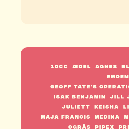
10cc
ÆDEL
Agnes
B
EmoE
Geoff Tate's Operati
Isak Benjamin
Jill
Juliett
Keisha
L
Maja Francis
Medina
M
Ogräs
Pipex
Pr