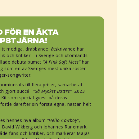
o för en äkta
pstjärna!
sitt modiga, drabbande låtskrivande har
lik och kritiker – i Sverige och utomlands.
yllade debutalbumet
”A Pink Soft Mess”
har
ig som en av Sveriges mest unika röster
er-songwriter.
minerats till flera priser, samarbetat
ch gjort succé i
”Så Mycket Bättre”
. 2023
 Kit som special guest på deras
rde därefter sin första egna, nästan helt
tes hennes nya album
”Hello Cowboy”
,
 David Wikberg och Johannes Runemark.
både fans och kritiker, och markerar Majas