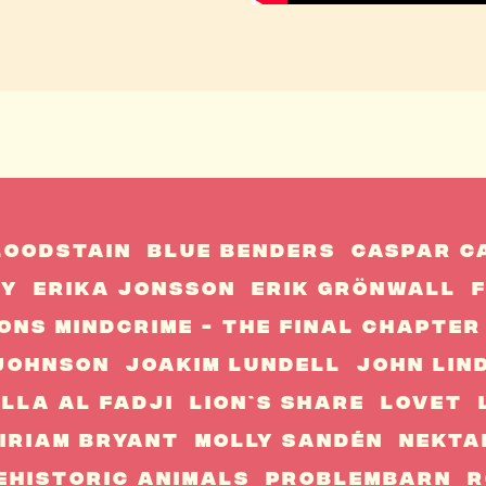
loodstain
Blue Benders
Caspar C
my
Erika Jonsson
Erik Grönwall
F
ons Mindcrime - The Final Chapter
 Johnson
Joakim Lundell
John Lin
illa Al Fadji
Lion`s Share
Lovet
iriam Bryant
Molly Sandén
Nekta
eHistoric Animals
Problembarn
R